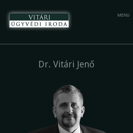
Main
Skip
MENU
to
menu
content
Dr. Vitári Jenő