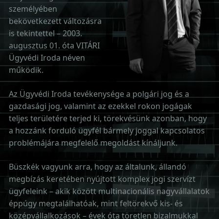
személyében
bekövetkezett változásra
is tekintettel – 2003.
augusztus 01. óta VITÁRI
Ügyvédi Iroda néven
működik.
Az Ügyvédi Iroda tevékenysége a polgári jog és a
gazdasági jog, valamint az ezekkel rokon jogágak
teljes területére terjed ki, törekvésünk azonban, hogy
a hozzánk forduló ügyfél bármely joggal kapcsolatos
problémájára megfelelő megoldást kínáljunk.
Büszkék vagyunk arra, hogy az általunk, állandó
megbízás keretében nyújtott komplex jogi szervízt
ügyfeleink – akik között multinacionális nagyvállalatok
éppúgy megtalálhatóak, mint feltörekvő kis- és
középvállalkozások – évek óta töretlen bizalmukkal