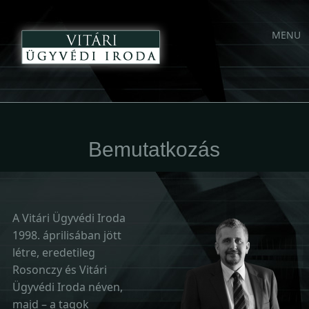
Main
Skip
MENU
to
menu
content
Bemutatkozás
A Vitári Ügyvédi Iroda
1998. áprilisában jött
létre, eredetileg
Rosonczy és Vitári
Ügyvédi Iroda néven,
majd – a tagok