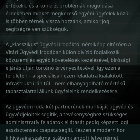
értékelik, és a konkrét problémák megoldása
érdekében minket megkereső egyéni ügyfelek közül
is többen térnek vissza hozzánk, amikor jogi
segítségre van szükségük.
A „klasszikus” ügyvédi irodáktól némiképp eltérően a
Vitári Ügyvédi Irodában külön divízió foglalkozik
közüzemi és egyéb követelések kezelésével, bírósági
eljárás útján történő érvényesítésével, így ezen a
területen – a speciálisan ezen feladatra kialakított
infrastruktúrán túl – nem elhanyagolható mértékű
tapasztalattal állunk ügyfeleink rendelkezésére.
Az ügyvédi iroda két partnerének munkáját ügyvéd és
ügyvédjelöltek segítik, a tevékenységhez szükséges
adminisztratív feladatok ellátását pedig képzett jogi
asszisztensek csapata segíti. Készen a modern kor
kihívásaira szakmai stábunk angol illetve német